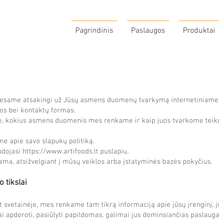
Pagrindinis
Paslaugos
Produktai
, esame atsakingi už Jūsų asmens duomenų tvarkymą internetiniame
sos bei kontaktų formas.
me, kokius asmens duomenis mes renkame ir kaip juos tvarkome tei
e apie savo slapukų politiką.
udojasi
https://www.artifoods.lt
puslapiu.
nama, atsižvelgiant į mūsų veiklos arba įstatyminės bazės pokyčius.
 tikslai
t
svetainėje, mes renkame tam tikrą informaciją apie jūsų įrenginį, j
ai apdoroti, pasiūlyti papildomas, galimai jus dominsiančias paslauga