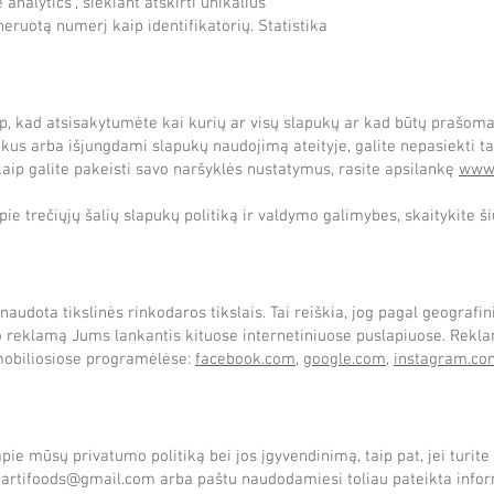
 analytics“, siekiant atskirti unikalius
eneruotą numerį kaip identifikatorių. Statistika
ip, kad atsisakytumėte kai kurių ar visų slapukų ar kad būtų prašoma
kus arba išjungdami slapukų naudojimą ateityje, galite nepasiekti t
, kaip galite pakeisti savo naršyklės nustatymus, rasite apsilankę
www.
ie trečiųjų šalių slapukų politiką ir valdymo galimybes, skaitykite šių
audota tikslinės rinkodaros tikslais. Tai reiškia, jog pagal geografi
 reklamą Jums lankantis kituose internetiniuose puslapiuose. Reklam
 mobiliosiose programėlėse:
facebook.com
,
google.com
,
instagram.co
e mūsų privatumo politiką bei jos įgyvendinimą, taip pat, jei turite 
u
artifoods@gmail.com
arba paštu naudodamiesi toliau pateikta infor