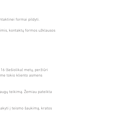
aktinei formai pildyti.
imis, kontaktų formos užklausos
16 (šešiolika) metų, peržiūri
ame tokio kliento asmens
laugų teikimą. Žemiau pateikta
sakyti į teismo šaukimą, kratos