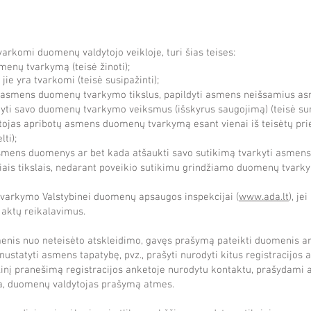
rkomi duomenų valdytojo veikloje, turi šias teises:
menų tvarkymą (teisė žinoti);
jie yra tvarkomi (teisė susipažinti);
nt į asmens duomenų tvarkymo tikslus, papildyti asmens neišsamius asm
ti savo duomenų tvarkymo veiksmus (išskyrus saugojimą) (teisė sunai
ojas apribotų asmens duomenų tvarkymą esant vienai iš teisėtų prieža
ti);
o asmens duomenys ar bet kada atšaukti savo sutikimą tvarkyti asm
čiais tikslais, nedarant poveikio sutikimu grindžiamo duomenų tvark
varkymo Valstybinei duomenų apsaugos inspekcijai (
www.ada.lt
), j
aktų reikalavimus.
is nuo neteisėto atskleidimo, gavęs prašymą pateikti duomenis ar į
ustatyti asmens tapatybę, pvz., prašyti nurodyti kitus registracijos 
linį pranešimą registracijos anketoje nurodytu kontaktu, prašydami at
a, duomenų valdytojas prašymą atmes.