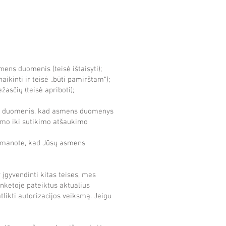
ens duomenis (teisė ištaisyti);
kinti ir teisė „būti pamirštam“);
sčių (teisė apriboti);
ens duomenis, kad asmens duomenys
ymo iki sutikimo atšaukimo
ei manote, kad Jūsų asmens
gyvendinti kitas teises, mes
anketoje pateiktus aktualius
likti autorizacijos veiksmą. Jeigu