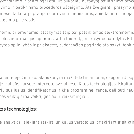
gyvendinimo ir sėkmingai atlikus aukščiau nurodytą patikrinimo pro
imo ir patikrinimo procedūros užbaigimo. Atsižvelgiant į prašymo 
ėnesio laikotarpį pratęsti dar dviem mėnesiams, apie tai informuoja
atęsimo priežastis.
nėmis priemonėmis, atsakymas taip pat pateikiamas elektroninėmis 
didelės informacijos apimties) arba tuomet, jei prašyme nurodytas ki
ytos aplinkybės ir priežastys, sudarančios pagrindą atsisakyti tenkin
lentelėje žemiau. Slapukai yra maži tekstiniai failai, saugomi Jūsų į
je, kai Jūs naršote interneto svetainėse. Kitos technologijos, įskai
niu susijusius identifikatorius ir kitą programinę įrangą, gali būti na
nės veiktų arba veiktų geriau ir veiksmingiau.
tos technologijos:
 analytics“, siekiant atskirti unikalius vartotojus, priskiriant atsiti