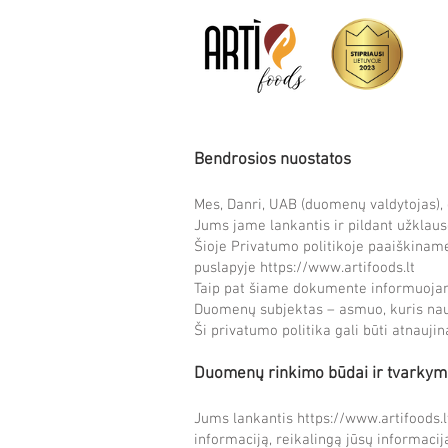
Bendrosios nuostatos
Mes, Danri, UAB (duomenų valdytojas)
Jums jame lankantis ir pildant užklau
Šioje Privatumo politikoje paaiškina
puslapyje
https://www.artifoods.lt
Taip pat šiame dokumente informuojam
Duomenų subjektas – asmuo, kuris na
Ši privatumo politika gali būti atnauji
Duomenų rinkimo būdai ir tvarkymo
Jums lankantis
https://www.artifoods.l
informaciją, reikalingą jūsų informacij