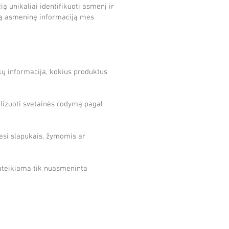
ą unikaliai identifikuoti asmenį ir
kią asmeninę informaciją mes
pukų informacija, kokius produktus
alizuoti svetainės rodymą pagal
si slapukais, žymomis ar
pateikiama tik nuasmeninta