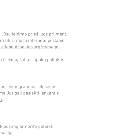
 Jūsų leidimo prieš juos priimant.
am tikrų mūsų interneto puslapio
allaboutcookies.org/manage-
 trečiųjų šalių slapukų politikas.
nius, demografinius, elgsenos
a Jus gali pasiekti lankantis
m
.
klausimų ar norite pateikti
macija: