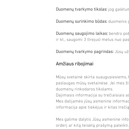
Duomenų tvarkymo tikslas:
jog galėtum
Duomenų surinkimo būdas:
duomenis g
Duomenų saugojimo laikas:
bendro pob
ir kt., saugomi 3 (trejus) metus nuo pa
Duomenų tvarkymo pagrindas:
Jūsų už
Amžiaus ribojimai
Mūsų svetainė skirta suaugusiesiems, ta
paslaugas mūsų svetainėse. Jei mes ži
duomenų rinkodaros tikslams.
Dajimasis informacija su trečiaisiais 
Mes dalijamės jūsų asmenine informaci
informacija apie tiekėjus ir kitas treč
Mes galime dalytis Jūsų asmenine inform
orderį ar kitą teisėtą prašymą pateikti.