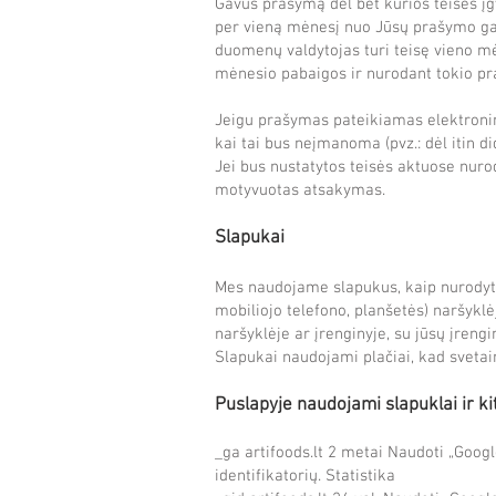
Gavus prašymą dėl bet kurios teisės į
per vieną mėnesį nuo Jūsų prašymo gav
duomenų valdytojas turi teisę vieno m
mėnesio pabaigos ir nurodant tokio pr
Jeigu prašymas pateikiamas elektroni
kai tai bus neįmanoma (pvz.: dėl itin 
Jei bus nustatytos teisės aktuose nurod
motyvuotas atsakymas.
Slapukai
Mes naudojame slapukus, kaip nurodyta 
mobiliojo telefono, planšetės) naršyklė
naršyklėje ar įrenginyje, su jūsų įrengi
Slapukai naudojami plačiai, kad svetai
Puslapyje naudojami slapuklai ir ki
_ga artifoods.lt 2 metai Naudoti „Google
identifikatorių. Statistika