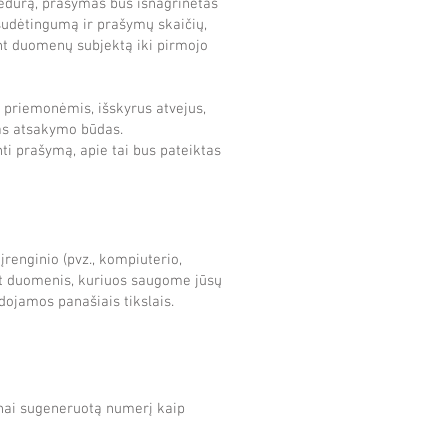
cedūrą, prašymas bus išnagrinėtas
sudėtingumą ir prašymų skaičių,
nt duomenų subjektą iki pirmojo
priemonėmis, išskyrus atvejus,
tas atsakymo būdas.
ti prašymą, apie tai bus pateiktas
renginio (pvz., kompiuterio,
tant duomenis, kuriuos saugome jūsų
udojamos panašiais tikslais.
ktinai sugeneruotą numerį kaip