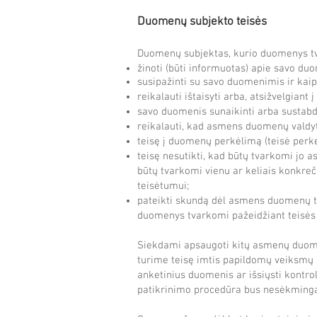
Duomenų subjekto teisės
Duomenų subjektas, kurio duomenys tva
žinoti (būti informuotas) apie savo duo
susipažinti su savo duomenimis ir kaip 
reikalauti ištaisyti arba, atsižvelgia
savo duomenis sunaikinti arba sustabdy
reikalauti, kad asmens duomenų valdyt
teisę į duomenų perkėlimą (teisė perkel
teisę nesutikti, kad būtų tvarkomi j
būtų tvarkomi vienu ar keliais konkre
teisėtumui;
pateikti skundą dėl asmens duomenų t
duomenys tvarkomi pažeidžiant teisės 
Siekdami apsaugoti kitų asmenų duomen
turime teisę imtis papildomų veiksmų n
anketinius duomenis ar išsiųsti kontro
patikrinimo procedūra bus nesėkming