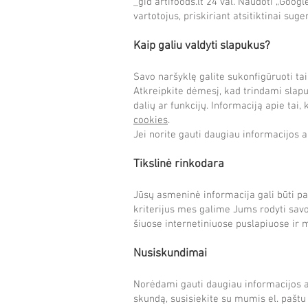
_gid artifoods.lt 24 val. Naudoti „Google
vartotojus, priskiriant atsitiktinai sug
Kaip galiu valdyti slapukus?
Savo naršyklę galite sukonfigūruoti ta
Atkreipkite dėmesį, kad trindami slapu
dalių ar funkcijų. Informaciją apie tai
cookies
.
Jei norite gauti daugiau informacijos ap
Tikslinė rinkodara
Jūsų asmeninė informacija gali būti pan
kriterijus mes galime Jums rodyti savo
šiuose internetiniuose puslapiuose ir
Nusiskundimai
Norėdami gauti daugiau informacijos api
skundą, susisiekite su mumis el. pašt