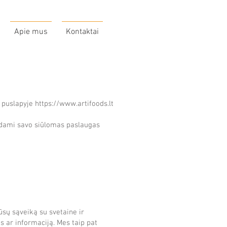
Apie mus
Kontaktai
 puslapyje
https://www.artifoods.lt
kdami savo siūlomas paslaugas
ūsų sąveiką su svetaine ir
s ar informaciją. Mes taip pat