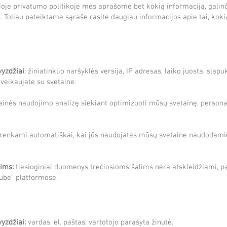
ioje privatumo politikoje mes aprašome bet kokią informaciją, galinči
. Toliau pateiktame sąraše rasite daugiau informacijos apie tai, ko
yzdžiai
: žiniatinklio naršyklės versija, IP adresas, laiko juosta, sla
ąveikaujate su svetaine.
tainės naudojimo analizę siekiant optimizuoti mūsų svetainę, person
enkami automatiškai, kai jūs naudojatės mūsų svetaine naudodamie
ims:
tiesioginiai duomenys trečiosioms šalims nėra atskleidžiami, 
tube” platformose.
yzdžiai:
vardas, el. paštas, vartotojo parašyta žinutė.