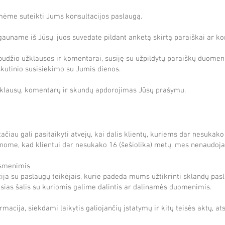
ėme suteikti Jums konsultacijos paslaugą.
auname iš Jūsų, juos suvedate pildant anketą skirtą paraiškai ar kont
ūdžio užklausos ir komentarai, susiję su užpildytų paraiškų duomen
skutinio susisiekimo su Jumis dienos.
klausų, komentarų ir skundų apdorojimas Jūsų prašymu.
čiau gali pasitaikyti atvejų, kai dalis klientų, kuriems dar nesukako 
nome, kad klientui dar nesukako 16 (šešiolika) metų, mes nenaudoj
asmenimis
ja su paslaugų teikėjais, kurie padeda mums užtikrinti sklandų pas
iąsias šalis su kuriomis galime dalintis ar dalinamės duomenimis.
acija, siekdami laikytis galiojančių įstatymų ir kitų teisės aktų, at