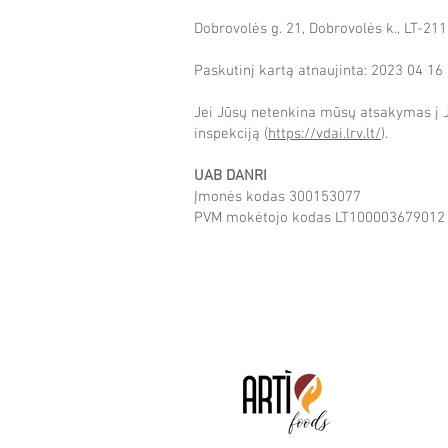
Dobrovolės g. 21, Dobrovolės k., LT-21
Paskutinį kartą atnaujinta: 2023 04 16
Jei Jūsų netenkina mūsų atsakymas į Jū
inspekciją (
https://vdai.lrv.lt/
).
UAB DANRI
Įmonės kodas 300153077
PVM mokėtojo kodas LT10000367901