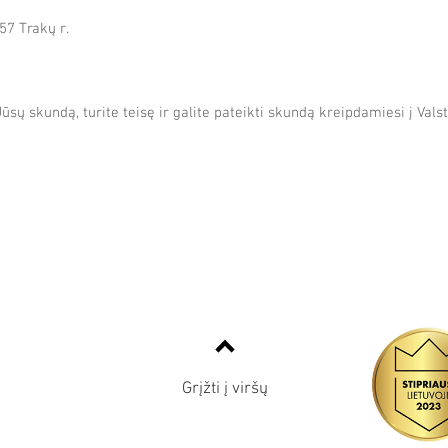
157 Trakų r.
sų skundą, turite teisę ir galite pateikti skundą kreipdamiesi į Va
2
Grįžti į viršų