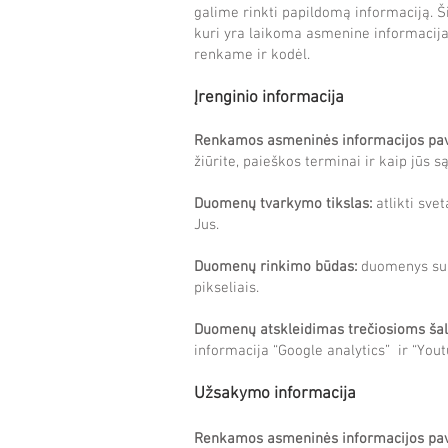
galime rinkti papildomą informaciją. Š
kuri yra laikoma asmenine informacija
renkame ir kodėl.
Įrenginio informacija
Renkamos asmeninės informacijos pav
žiūrite, paieškos terminai ir kaip jūs s
Duomenų tvarkymo tikslas:
atlikti sve
Jus.
Duomenų rinkimo būdas:
duomenys sur
pikseliais.
Duomenų atskleidimas trečiosioms šal
informacija “Google analytics” ir “You
Užsakymo informacija
Renkamos asmeninės informacijos pav