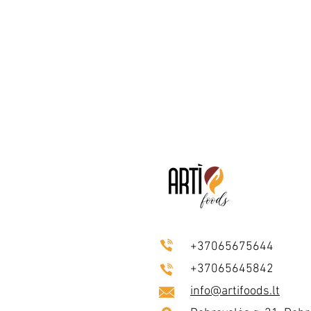
+37065675644
+37065645842
info@artifoods.lt