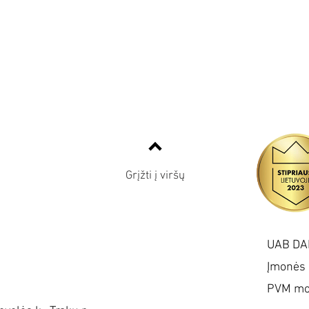
Grįžti į viršų
UAB DA
Įmonės
PVM mo